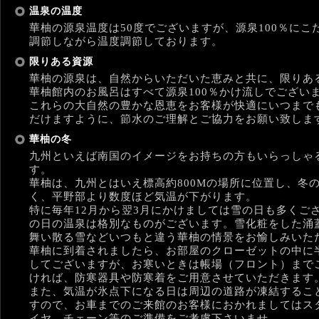
温泉の温度
華柚の源泉温度は50度でございますが、源泉100％にこ
調節しながら温度調節しております。
限りある資源
華柚の源泉は、自然からいただいた恵みと共に、限りあ
華柚館内のお風呂はすべて源泉100％かけ流しでござい
これらの大自然の豊かな恩恵をお客様が快適にいつまで
だけますように、節水のご理解とご協力をお願い致しま
華柚の冬
九州といえば南国のイメージをお持ちの方もいらっしゃ
す。
華柚は、九州とはいえ標高約800Mの場所に位置し、冬
く、平野部より数度ほど気温が下がります。
特に毎年12月から翌3月にかけましては雪の日も多くご
の日の温泉は格別なものがございます。雪化粧をした涌
舞い散る雪などいつもと違う華柚の情景をお愉しみいた
華柚に到着されましたら、お部屋のクローゼットの中に
してございますが、お寒いときは帳場（フロント）まで
ければ、防寒器具や防寒着をご用意させていただきます
また、気温が氷点下になる日は周辺の道路が凍結するこ
すので、お車までのご来館のお客様におかれましてはス
イヤ、チェーン等のご準備をご考慮下さいませ。