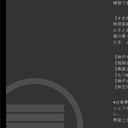
種類で
【すき
料理長
かさと
脂の乗
だき、
【神戸
【地鶏
【農家
【もつ
【神戸
【和王
●お食
シェフ
い。
季節ご