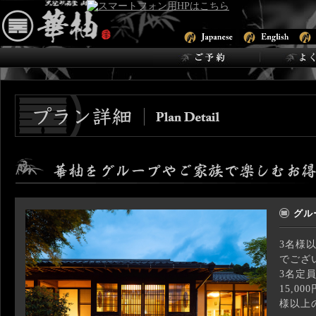
グル
3名様
でござ
3名定
15,
様以上