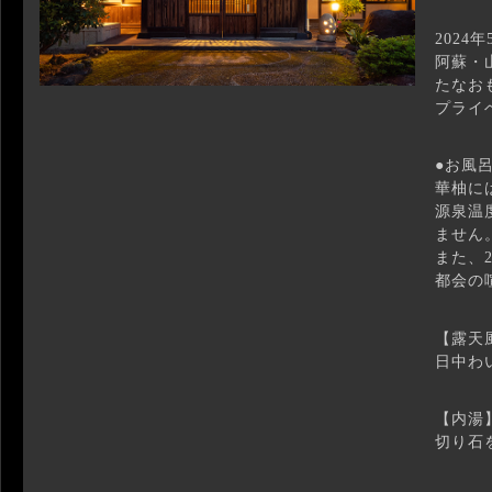
202
阿蘇・
たなお
プライ
●お風
華柚に
源泉温
ません
また、
都会の
【露天
日中わ
【内湯
切り石