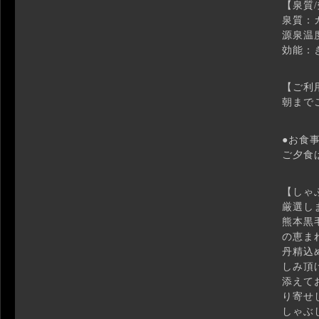
【泉質
泉質：
源泉温
効能：
【ご利
朝まで
●お食
ご夕食
【しゃ
厳選し
熊本黒
の恵ま
丹精込
しみ頂
添えて
り寄せ
しゃぶ