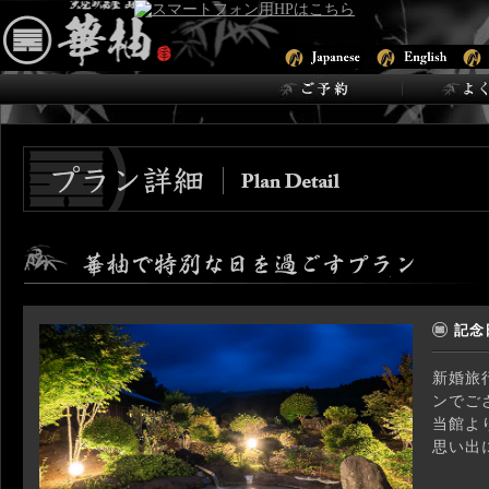
記念
新婚旅
ンでご
当館よ
思い出