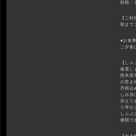
効能：
【ご利
朝まで
●お食
ご夕食
【しゃ
厳選し
熊本黒
の恵ま
丹精込
しみ頂
添えて
り寄せ
しゃぶ
種類で