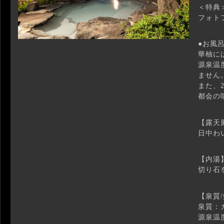
＜特典
フォト
●お風
華柚に
源泉温
ません
また、
都会の
【露天
日中わ
【内湯
切り石
【泉質
泉質：
源泉温