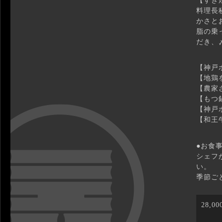
【すき
料理長
かさと
脂の乗
だき、
【神戸
【地鶏
【農家
【もつ
【神戸
【和王
●お食
シェフ
い。
季節ご
28,