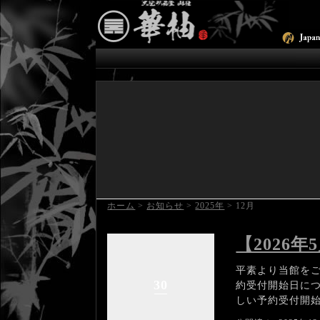
ホーム
>
お知らせ
>
2025年
>
12月
【2026
平素より当館をご
30
約受付開始日に
しい予約受付開始