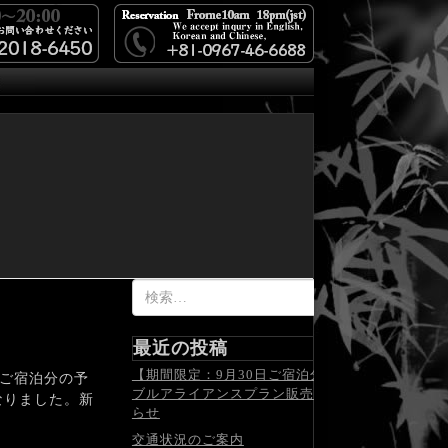
検
索:
最近の投稿
【期間限定：9月30日ご宿泊分まで】ミラ
月ご宿泊分の予
ブルアライアンスプラン販売開始のお知
なりました。新
らせ
交通状況のご案内