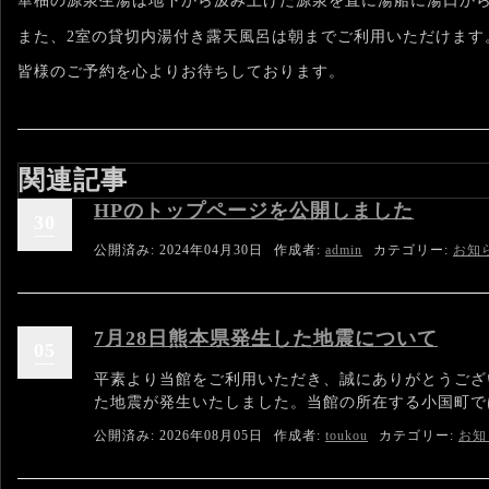
華柚の源泉生湯は地下から汲み上げた源泉を直に湯船に湯口か
また、2室の貸切内湯付き露天風呂は朝までご利用いただけます
皆様のご予約を心よりお待ちしております。
関連記事
HPのトップページを公開しました
30
公開済み: 2024年04月30日
作成者:
admin
カテゴリー:
お知
7月28日熊本県発生した地震について
05
平素より当館をご利用いただき、誠にありがとうござい
た地震が発生いたしました。当館の所在する小国町では
公開済み: 2026年08月05日
作成者:
toukou
カテゴリー:
お知