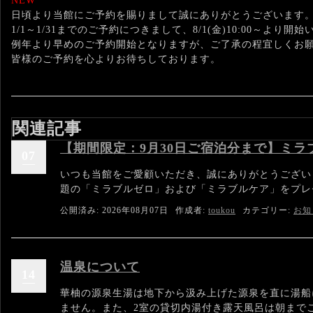
NEW
日頃より当館にご
予約
を賜りまして誠にありがとうございます
1/1～1/31までのご
予約
につきまして、8/1(金)10:
00～より開始
例年より早めのご
予約開始
となりますが、
ご了承の程宜しくお
皆様のご
予約
を心よりお待ちしております。
関連記事
【期間限定：9月30日ご宿泊分まで】ミ
07
いつも当館をご愛顧いただき、誠にありがとうござい
題の「ミラブルゼロ」および「ミラブルケア」をプレゼ
公開済み: 2026年08月07日
作成者:
toukou
カテゴリー:
お知
温泉について
14
華柚の源泉生湯は地下から汲み上げた源泉を直に湯船
ません。また、2室の貸切内湯付き露天風呂は朝まで